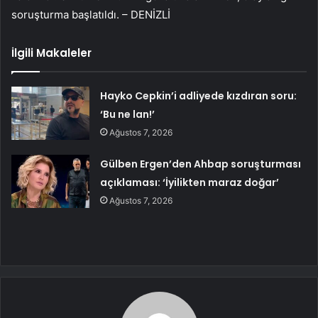
soruşturma başlatıldı. – DENİZLİ
İlgili Makaleler
Hayko Cepkin’i adliyede kızdıran soru:
‘Bu ne lan!’
Ağustos 7, 2026
Gülben Ergen’den Ahbap soruşturması
açıklaması: ‘İyilikten maraz doğar’
Ağustos 7, 2026