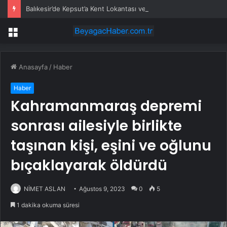
Balıkesir’de Kepsut’a Kent Lokantası ve altyapı desteği
Menü
Anasayfa
/
Haber
Haber
Kahramanmaraş depremi
sonrası ailesiyle birlikte
taşınan kişi, eşini ve oğlunu
bıçaklayarak öldürdü
NİMET ASLAN
Ağustos 9, 2023
0
5
1 dakika okuma süresi