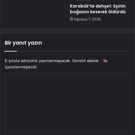
Karabük’te dehşet: Eşinin
boğazını keserek öldürdü
Ağustos 7, 2026
Bir yanıt yazın
E-posta adresiniz yayınlanmayacak.
Gerekli alanlar
*
ile
işaretlenmişlerdir
Y
o
r
u
m
*