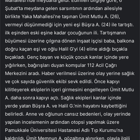
Mahallesi’nde meydana geldi. Edinilen bilgiye göre, 6
Şubat’ta meydana gelen sarsıntının ardından ailesiyle
birlikte Yaka Mahallesi’ne taşınan Ümit Mutlu A. (26),
vermeyi düşünmediği için yeni eşi Büşra A. (24) ile tartıştı.
ilk eşinden eski eşine kadar çocuğunun ili. Tartışmanın
büyümesi üzerine çılgına dönen inşaat işçisi baba, balkona
doğru kaçan eşi ve oğlu Halil G’yi (4) eline aldığı bıçakla
bıçakladı. Genç bayan ve küçük çocuk kanlar içinde yere
yığılırken, bağırışları duyan komşular 112 Acil Çağrı
Merkezini aradı. Haber verilmesi üzerine olay yerine sağlık
ve çok sayıda güvenlik ekibi sevk edildi. Önce kapıyı
kilitleyerek ekiplerin içeri girmesini engelleyen Ümit Mutlu
A. daha sonra kapıyı açtı. Sağlık ekipleri kanlar içinde
yerde yatan Büşra A. ve Halil G.’nin hayatını kaybettiğini
belirledi. Anne ve oğlunun cansız bedenleri, olay yerinde
yapılan incelemenin ardından otopsi yapılmak üzere
Pamukkale Üniversitesi Hastanesi Adlı Tıp Kurumu’na
kaldırıldı. Ümit Memnun A. gözaltına alınırken, olayla ilgili