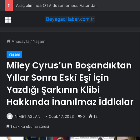
Araç alımında ÖTV düzenlemesi: Vatandaşlar bayilere akın etti
Menü
Anasayfa
/
Yaşam
Yaşam
Miley Cyrus’un Boşandıktan
Yıllar Sonra Eski Eşi İçin
Yazdığı Şarkının Klibi
Hakkında İnanılmaz İddialar
NİMET ASLAN
Ocak 17, 2023
0
12
1 dakika okuma süresi