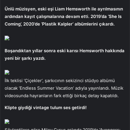
Ünlü müzisyen, eski eşi Liam Hemsworth ile ayrılmasının
ardından kayıt çalışmalarına devam etti. 2019’da ‘She Is
Coming’, 2020’de ‘Plastik Kalpler’ albümlerini çıkardı.
Boşandıktan yıllar sonra eski karısı Hemsworth hakkında
yeni bir şarkı yazdı.
İlk teklisi ‘Çiçekler’, şarkıcının sekizinci stüdyo albümü
olacak ‘Endless Summer Vacation’ adıyla yayınlandı. Müzik
videosunda hayranların fark ettiği birkaç detay kapatıldı.
Klipte giydiği vintage tulum ses getirdi!
Söylentilere göre Miley Cyrus aslında 2019’da ‘Avengers: