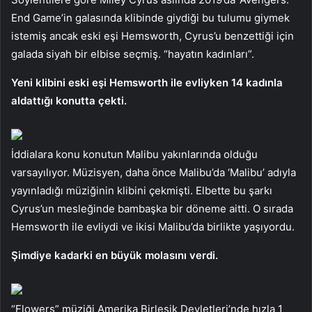
End Game’in galasında klibinde giydiği bu tulumu giymek
istemiş ancak eski eşi Hemsworth, Cyrus’u benzettiği için
galada siyah bir elbise seçmiş. “hayatın kadınları”.
Yeni klibini eski eşi Hemsworth ile evliyken 14 kadınla
aldattığı konutta çekti.
İddialara konu konutun Malibu yakınlarında olduğu
varsayılıyor. Müzisyen, daha önce Malibu’da ‘Malibu’ adıyla
yayınladığı müziğinin klibini çekmişti. Elbette bu şarkı
Cyrus’un mesleğinde bambaşka bir döneme aitti. O sırada
Hemsworth ile evliydi ve ikisi Malibu’da birlikte yaşıyordu.
Şimdiye kadarki en büyük molasını verdi.
“Flowers” müziği Amerika Birleşik Devletleri’nde hızla 1