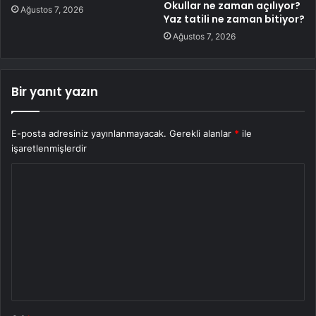
Okullar ne zaman açılıyor?
Ağustos 7, 2026
Yaz tatili ne zaman bitiyor?
Ağustos 7, 2026
Bir yanıt yazın
E-posta adresiniz yayınlanmayacak.
Gerekli alanlar
*
ile
işaretlenmişlerdir
Y
o
r
u
m
*