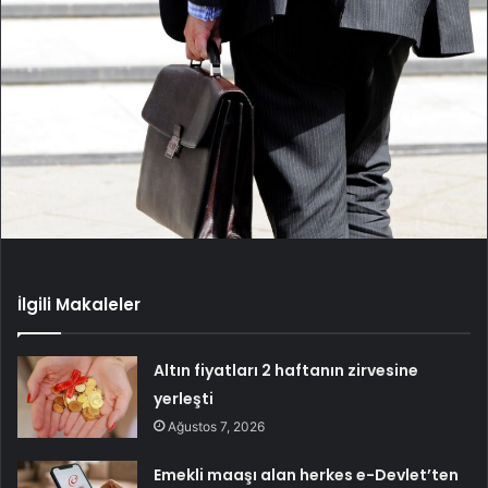
İlgili Makaleler
Altın fiyatları 2 haftanın zirvesine
yerleşti
Ağustos 7, 2026
Emekli maaşı alan herkes e-Devlet’ten