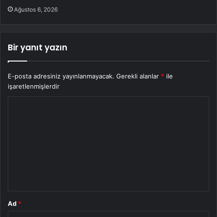
Ağustos 6, 2026
Bir yanıt yazın
E-posta adresiniz yayınlanmayacak.
Gerekli alanlar
*
ile
işaretlenmişlerdir
Y
o
r
u
m
*
Ad
*