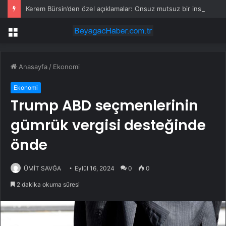
Kerem Bürsin’den özel açıklamalar: Onsuz mutsuz bir insana dönüşüyorum
Menü
Anasayfa
/
Ekonomi
Ekonomi
Trump ABD seçmenlerinin
gümrük vergisi desteğinde
önde
ÜMİT SAVĞA
Eylül 16, 2024
0
0
2 dakika okuma süresi