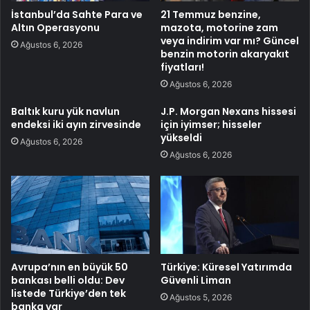
İstanbul’da Sahte Para ve
21 Temmuz benzine,
Altın Operasyonu
mazota, motorine zam
veya indirim var mı? Güncel
Ağustos 6, 2026
benzin motorin akaryakıt
fiyatları!
Ağustos 6, 2026
Baltık kuru yük navlun
J.P. Morgan Nexans hissesi
endeksi iki ayın zirvesinde
için iyimser; hisseler
yükseldi
Ağustos 6, 2026
Ağustos 6, 2026
Avrupa’nın en büyük 50
Türkiye: Küresel Yatırımda
bankası belli oldu: Dev
Güvenli Liman
listede Türkiye’den tek
Ağustos 5, 2026
banka var