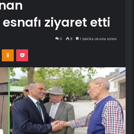
inan
esnafı ziyaret etti
0
8
1 dakika okuma süresi
VKontakte
Odnoklassniki
Pocket