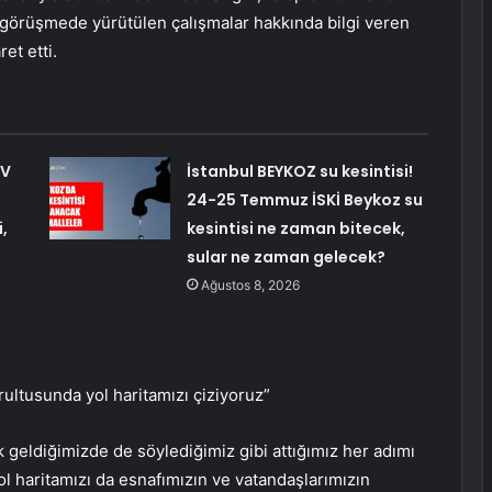
mi görüşmede yürütülen çalışmalar hakkında bilgi veren
et etti.
TV
İstanbul BEYKOZ su kesintisi!
24-25 Temmuz İSKİ Beykoz su
,
kesintisi ne zaman bitecek,
sular ne zaman gelecek?
Ağustos 8, 2026
rultusunda yol haritamızı çiziyoruz”
 geldiğimizde de söylediğimiz gibi attığımız her adımı
 yol haritamızı da esnafımızın ve vatandaşlarımızın