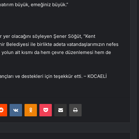
 yatırım büyük, emeğiniz büyük.”
r yer olacağını söyleyen Şener Söğüt, “Kent
 Belediyesi ile birlikte adeta vatandaşlarımızın nefes
nde yolun alt kısmı da hem çevre düzenlemesi hem de
çları ve destekleri için teşekkür etti. – KOCAELİ
erest
Reddit
VKontakte
Odnoklassniki
Pocket
E-Posta ile paylaş
Yazdır