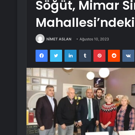
Söğüt, Mimar S
Mahallesi’ndeki 
NİMET ASLAN
Ağustos 10, 2023
Facebook
Twitter
LinkedIn
Tumblr
Pinterest
Reddit