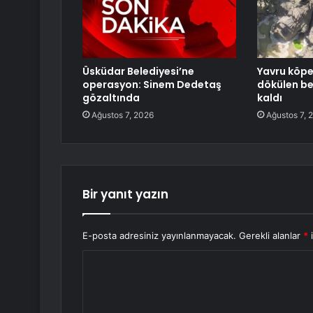
Üsküdar Belediyesi’ne
Yavru köp
operasyon: Sinem Dedetaş
dökülen be
gözaltında
kaldı
Ağustos 7, 2026
Ağustos 7, 
Bir yanıt yazın
E-posta adresiniz yayınlanmayacak.
Gerekli alanlar
*
i
Y
o
r