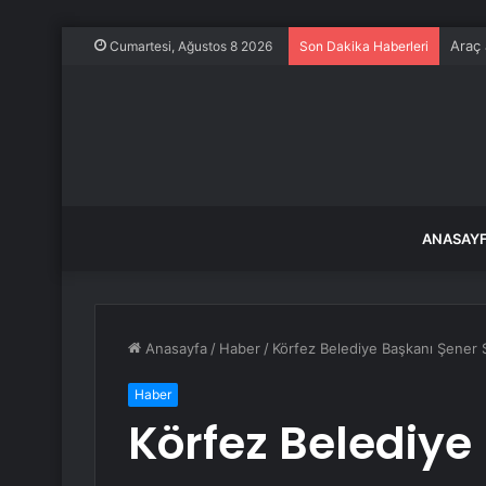
Araç 
Cumartesi, Ağustos 8 2026
Son Dakika Haberleri
ANASAY
Anasayfa
/
Haber
/
Körfez Belediye Başkanı Şener S
Haber
Körfez Belediye