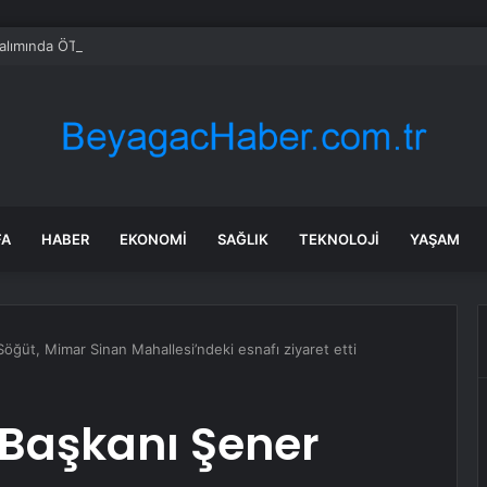
alımında ÖTV düzenlemesi: Vatandaşlar bayilere akın etti
FA
HABER
EKONOMI
SAĞLIK
TEKNOLOJI
YAŞAM
öğüt, Mimar Sinan Mahallesi’ndeki esnafı ziyaret etti
 Başkanı Şener